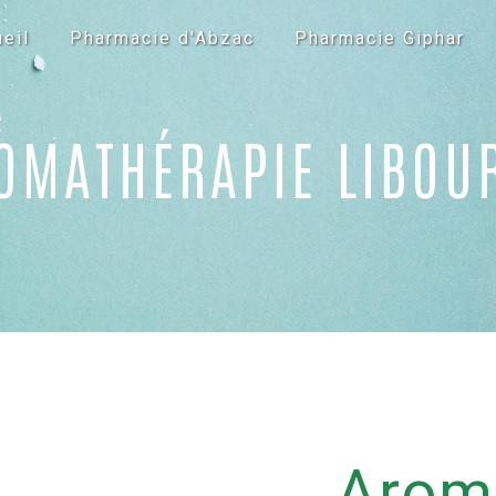
eil
Pharmacie d'Abzac
Pharmacie Giphar
OMATHÉRAPIE LIBOU
Arom