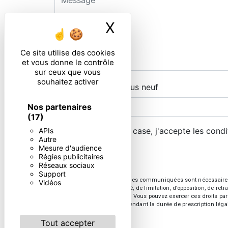
X
Masquer le ban
Ce site utilise des cookies
et vous donne le contrôle
sur ceux que vous
souhaitez activer
Combien font six plus neuf
Nos partenaires
(17)
En cochant cette case, j'accepte les condi
APIs
Autre
Mesure d'audience
Régies publicitaires
Réseaux sociaux
Support
** Les données personnelles communiquées sont nécessaires aux 
Vidéos
d’effacement, de portabilité, de limitation, d’opposition, de re
vos données post-mortem. Vous pouvez exercer ces droits par v
de prise de contact puis pendant la durée de prescription léga
Tout accepter