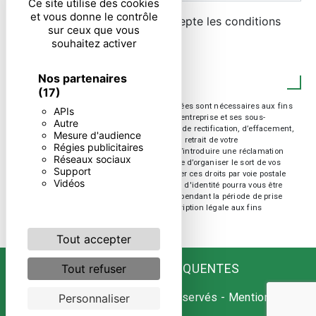
Ce site utilise des cookies
et vous donne le contrôle
En cochant cette case, j'accepte les conditions
sur ceux que vous
particulières ci-dessous **
souhaitez activer
ENVOYER
Nos partenaires
(17)
** Les données personnelles communiquées sont nécessaires aux fins
APIs
de vous contacter. Elles sont destinées à l'entreprise et ses sous-
Autre
traitants. Vous disposez de droits d’accès, de rectification, d’effacement,
Mesure d'audience
de portabilité, de limitation, d’opposition, de retrait de votre
Régies publicitaires
consentement à tout moment et du droit d’introduire une réclamation
Réseaux sociaux
auprès d’une autorité de contrôle, ainsi que d’organiser le sort de vos
Support
données post-mortem. Vous pouvez exercer ces droits par voie postale
Vidéos
ou par courrier électronique. Un justificatif d'identité pourra vous être
demandé. Nous conservons vos données pendant la période de prise
de contact puis pendant la durée de prescription légale aux fins
probatoire et de gestion des contentieux.
Tout accepter
RECHERCHES FRÉQUENTES
Tout refuser
©
Vistalid
- 2026 - Tous droits réservés -
Mentions
Personnaliser
légales