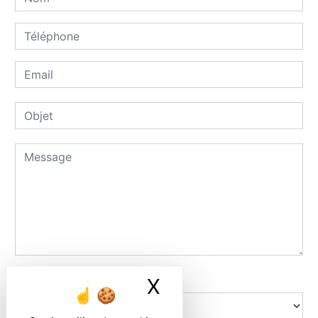
Combien font six plus dix
X
Masquer le ban