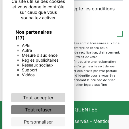
Ce site utilise des cookies
et vous donne le contrôle
En cochant cette case, j'accepte les conditions
sur ceux que vous
particulières ci-dessous **
souhaitez activer
ENVOYER
Nos partenaires
(17)
** Les données personnelles communiquées sont nécessaires aux fins
APIs
de vous contacter. Elles sont destinées à l'entreprise et ses sous-
Autre
traitants. Vous disposez de droits d’accès, de rectification, d’effacement,
Mesure d'audience
de portabilité, de limitation, d’opposition, de retrait de votre
Régies publicitaires
consentement à tout moment et du droit d’introduire une réclamation
Réseaux sociaux
auprès d’une autorité de contrôle, ainsi que d’organiser le sort de vos
Support
données post-mortem. Vous pouvez exercer ces droits par voie postale
Vidéos
ou par courrier électronique. Un justificatif d'identité pourra vous être
demandé. Nous conservons vos données pendant la période de prise
de contact puis pendant la durée de prescription légale aux fins
probatoire et de gestion des contentieux.
Tout accepter
RECHERCHES FRÉQUENTES
Tout refuser
©
Vistalid
- 2026 - Tous droits réservés -
Mentions
Personnaliser
légales