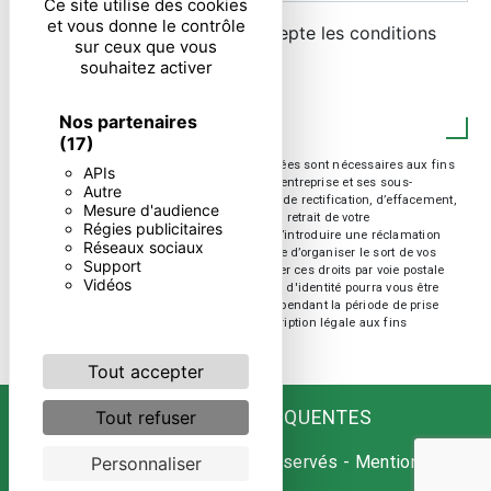
Ce site utilise des cookies
et vous donne le contrôle
En cochant cette case, j'accepte les conditions
sur ceux que vous
particulières ci-dessous **
souhaitez activer
ENVOYER
Nos partenaires
(17)
** Les données personnelles communiquées sont nécessaires aux fins
APIs
de vous contacter. Elles sont destinées à l'entreprise et ses sous-
Autre
traitants. Vous disposez de droits d’accès, de rectification, d’effacement,
Mesure d'audience
de portabilité, de limitation, d’opposition, de retrait de votre
Régies publicitaires
consentement à tout moment et du droit d’introduire une réclamation
Réseaux sociaux
auprès d’une autorité de contrôle, ainsi que d’organiser le sort de vos
Support
données post-mortem. Vous pouvez exercer ces droits par voie postale
Vidéos
ou par courrier électronique. Un justificatif d'identité pourra vous être
demandé. Nous conservons vos données pendant la période de prise
de contact puis pendant la durée de prescription légale aux fins
probatoire et de gestion des contentieux.
Tout accepter
RECHERCHES FRÉQUENTES
Tout refuser
©
Vistalid
- 2026 - Tous droits réservés -
Mentions
Personnaliser
légales