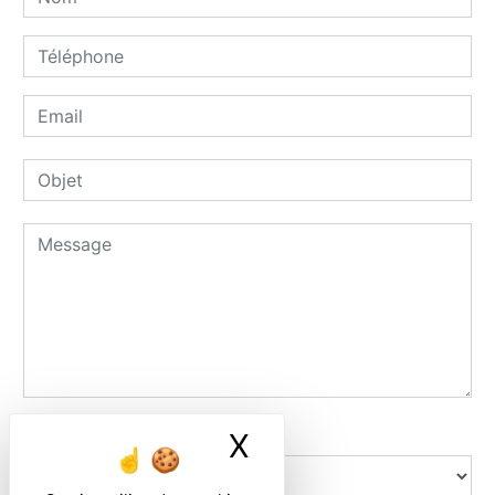
Combien font six plus sept
X
Masquer le ban