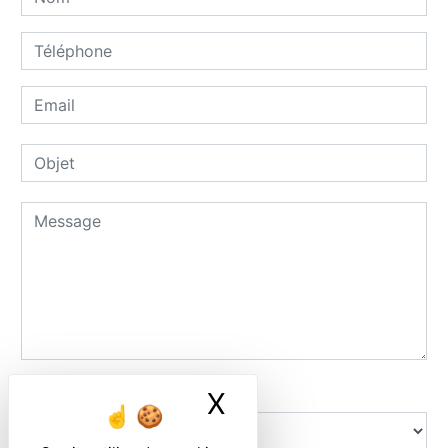
Combien font sept plus six
X
Masquer le ban