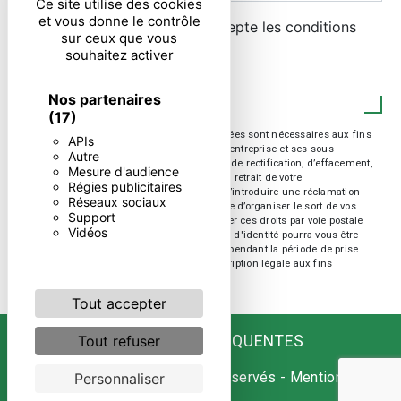
Ce site utilise des cookies
et vous donne le contrôle
En cochant cette case, j'accepte les conditions
sur ceux que vous
particulières ci-dessous **
souhaitez activer
ENVOYER
Nos partenaires
(17)
** Les données personnelles communiquées sont nécessaires aux fins
APIs
de vous contacter. Elles sont destinées à l'entreprise et ses sous-
Autre
traitants. Vous disposez de droits d’accès, de rectification, d’effacement,
Mesure d'audience
de portabilité, de limitation, d’opposition, de retrait de votre
Régies publicitaires
consentement à tout moment et du droit d’introduire une réclamation
Réseaux sociaux
auprès d’une autorité de contrôle, ainsi que d’organiser le sort de vos
Support
données post-mortem. Vous pouvez exercer ces droits par voie postale
Vidéos
ou par courrier électronique. Un justificatif d'identité pourra vous être
demandé. Nous conservons vos données pendant la période de prise
de contact puis pendant la durée de prescription légale aux fins
probatoire et de gestion des contentieux.
Tout accepter
RECHERCHES FRÉQUENTES
Tout refuser
©
Vistalid
- 2026 - Tous droits réservés -
Mentions
Personnaliser
légales